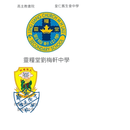
皇仁舊生會中學
高主教書院
靈糧堂劉梅軒中學
孔教學院大成何
郭佩珍中學
英華女學校