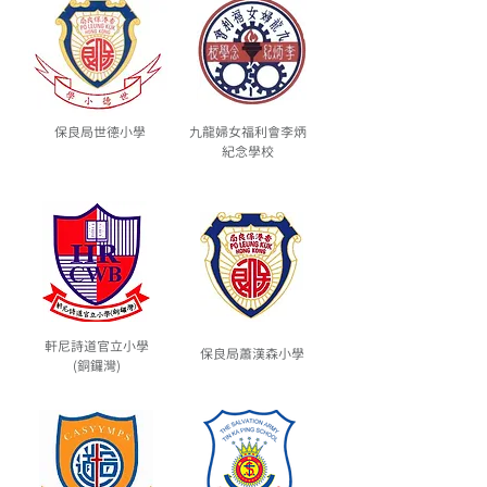
保良局世德小學
九龍婦女福利會李炳
紀念學校
軒尼詩道官立小學
保良局蕭漢森小學
(銅鑼灣)